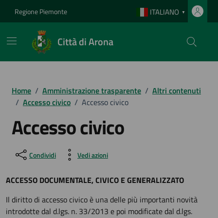
Vai ai contenuti
Vai al footer
Regione Piemonte
ITALIANO
▼
Città di Arona
Home
/
Amministrazione trasparente
/
Altri contenuti
/
Accesso civico
/
Accesso civico
Accesso civico
Condividi
Vedi azioni
ACCESSO DOCUMENTALE, CIVICO E GENERALIZZATO
Il diritto di accesso civico è una delle più importanti novità
introdotte dal d.lgs. n. 33/2013 e poi modificate dal d.lgs.