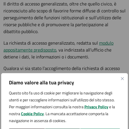
Il diritto di accesso generalizzato, oltre che quello civico, è
riconosciuto allo scopo di favorire forme diffuse di controllo sul
perseguimento delle funzioni istituzionali e sull’utilizzo delle
risorse pubbliche e di promuovere la partecipazione al
dibattito pubblico.
La richiesta di accesso generalizzato, redatta sul
modulo
appositamente predisposto
, va indirizzata all’ufficio che
detiene i dati, le informazioni o i documenti.
Qualora vi sia stato l’accoglimento della richiesta di accesso
generalizzato nonostante l’opposizione del controinteressato,
Diamo valore alla tua privacy
il Comune è tenuto a darne comunicazione a quest’ultimo. I
dati o i documenti richiesti possono essere trasmessi al
Questo sito fa uso di cookie per migliorare la navigazione degli
richiedente non prima di quindici giorni dalla ricezione della
utenti e per raccogliere informazioni sull'utilizzo del sito stesso.
stessa comunicazione da parte del controinteressato, ciò
Per maggiori informazioni consulta la nostra
Privacy Policy
e la
anche al fine di consentire a quest’ultimo di presentare
nostra
Cookie Policy
. La mancata accettazione comporta la
eventualmente richiesta di riesame o ricorso al difensore
navigazione in assenza di cookies.
civico, oppure ricorso al giudice amministrativo.