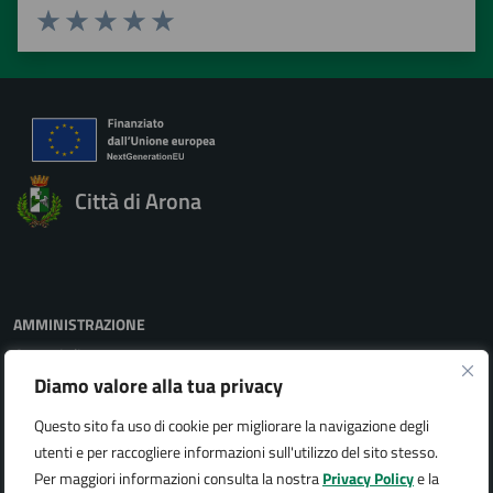
Valuta 1 stelle su 5
Valuta 2 stelle su 5
Valuta 3 stelle su 5
Valuta 4 stelle su 5
Valuta 5 stelle su 5
Città di Arona
AMMINISTRAZIONE
Organi di governo
Aree amministrative
Diamo valore alla tua privacy
Uffici
Questo sito fa uso di cookie per migliorare la navigazione degli
Enti e fondazioni
utenti e per raccogliere informazioni sull'utilizzo del sito stesso.
Politici
Per maggiori informazioni consulta la nostra
Privacy Policy
e la
Personale amministrativo