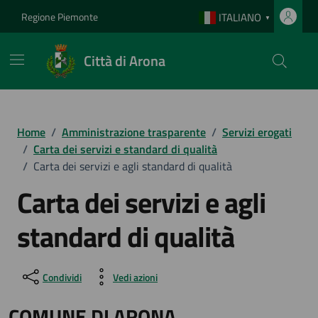
Vai ai contenuti
Vai al footer
Regione Piemonte
ITALIANO
▼
Città di Arona
Home
/
Amministrazione trasparente
/
Servizi erogati
/
Carta dei servizi e standard di qualità
/
Carta dei servizi e agli standard di qualità
Carta dei servizi e agli
standard di qualità
Condividi
Vedi azioni
COMUNE DI ARONA