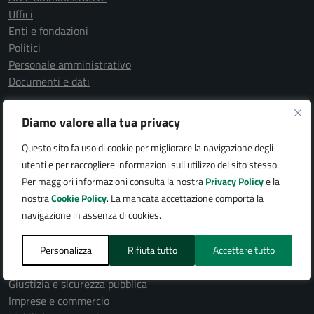
Uffici
Enti e fondazioni
Politici
Personale amministrativo
Documenti e dati
Diamo valore alla tua privacy
CATEGORIE DI SERVIZIO
Questo sito fa uso di cookie per migliorare la navigazione degli
Agricoltura e pesca
utenti e per raccogliere informazioni sull'utilizzo del sito stesso.
Ambiente
Per maggiori informazioni consulta la nostra
Privacy Policy
e la
Anagrafe e stato civile
nostra
Cookie Policy
. La mancata accettazione comporta la
Appalti pubblici
navigazione in assenza di cookies.
Autorizzazioni
Catasto e urbanistica
Cultura e tempo libero
Personalizza
Rifiuta tutto
Accettare tutto
Educazione e formazione
Giustizia e sicurezza pubblica
Imprese e commercio