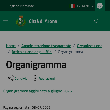
Vai ai contenuti
Vai al footer
Regione Piemonte
ITALIANO
▼
Città di Arona
Home
/
Amministrazione trasparente
/
Organizzazione
/
Articolazione degli uffici
/
Organigramma
Organigramma
Condividi
Vedi azioni
Organigramma aggiornato a giugno 2026
Pagina aggiornata il 08/07/2026