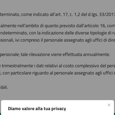
erminato, come indicato all’art. 17, c. 1,2 del d.lgs. 33/201
almente nell’ambito di quanto previsto dall’articolo 16, comma
determinato, con la indicazione delle diverse tipologie di r
sionali, ivi compreso il personale assegnato agli uffici di dir
l personale; tale rilevazione viene effettuata annualmente.
e trimestralmente i dati relativi al costo complessivo del p
, con particolare riguardo al personale assegnato agli uffici d
bili.
Diamo valore alla tua privacy