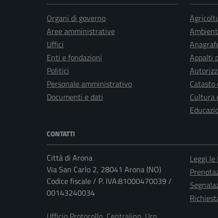
Organi di governo
Agricolt
Aree amministrative
Ambient
Uffici
Anagrafe
Enti e fondazioni
Appalti 
Politici
Autorizz
Personale amministrativo
Catasto 
Documenti e dati
Cultura 
Educazi
CONTATTI
Città di Arona
Leggi le
Via San Carlo 2, 28041 Arona (NO)
Prenota
Codice fiscale / P. IVA:81000470039 /
Segnalaz
00143240034
Richiest
Ufficio Protocollo, Centralino, Urp