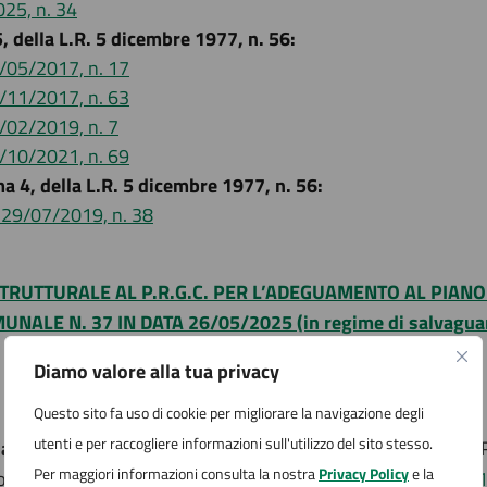
025, n. 34
5, della L.R. 5 dicembre 1977, n. 56:
8/05/2017, n. 17
3/11/2017, n. 63
4/02/2019, n. 7
5/10/2021, n. 69
ma 4, della L.R. 5 dicembre 1977, n. 56:
 29/07/2019, n. 38
RUTTURALE AL P.R.G.C. PER L’ADEGUAMENTO AL PIANO
E N. 37 IN DATA 26/05/2025 (in regime di salvaguardia a
Diamo valore alla tua privacy
Questo sito fa uso di cookie per migliorare la navigazione degli
utenti e per raccogliere informazioni sull'utilizzo del sito stesso.
 acustica
del territorio comunale ai sensi della L. 447/95, L.
Per maggiori informazioni consulta la nostra
Privacy Policy
e la
Consiglio Comunale 3/10/2016, n.51.
Classi acustiche scala