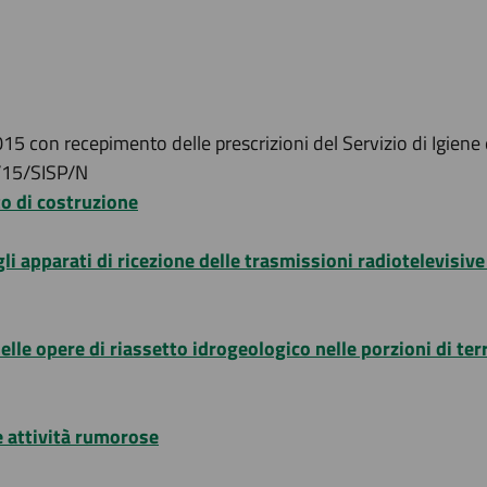
5 con recepimento delle prescrizioni del Servizio di Igiene e
4/15/SISP/N
o di costruzione
apparati di ricezione delle trasmissioni radiotelevisive sa
le opere di riassetto idrogeologico nelle porzioni di terri
e attività rumorose