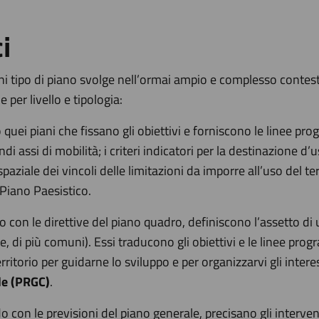
i
ogni tipo di piano svolge nell’ormai ampio e complesso contesto 
per livello e tipologia:
uei piani che fissano gli obiettivi e forniscono le linee pro
 assi di mobilità; i criteri indicatori per la destinazione d’u
paziale dei vincoli delle limitazioni da imporre all’uso del ter
 Piano Paesistico.
do con le direttive del piano quadro, definiscono l’assetto di 
, di più comuni). Essi traducono gli obiettivi e le linee pro
ritorio per guidarne lo sviluppo e per organizzarvi gli interess
le (PRGC)
.
do con le previsioni del piano generale, precisano gli interven