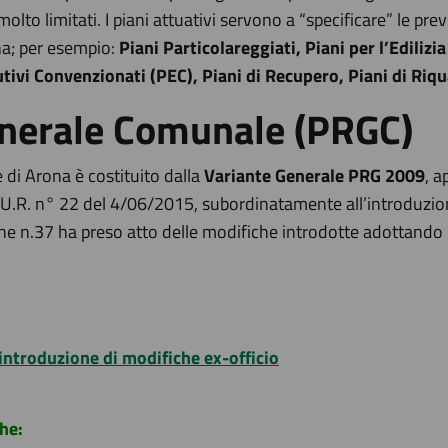
olto limitati. I piani attuativi servono a “specificare” le pre
na; per esempio:
Piani Particolareggiati, Piani per l’Ediliz
utivi Convenzionati (PEC), Piani di Recupero, Piani di Riq
enerale Comunale (PRGC)
di Arona è costituito dalla
Variante Generale PRG 2009
, a
.R. n° 22 del 4/06/2015, subordinatamente all’introduzione 
n.37 ha preso atto delle modifiche introdotte adottando gli
introduzione di modifiche ex-officio
he: