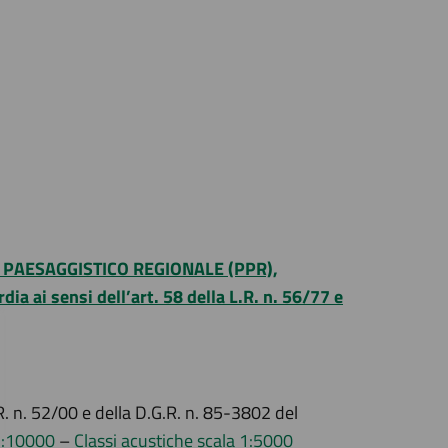
 PAESAGGISTICO REGIONALE (PPR),
i sensi dell’art. 58 della L.R. n. 56/77 e
R. n. 52/00 e della D.G.R. n. 85-3802 del
 1:10000
–
Classi acustiche scala 1:5000