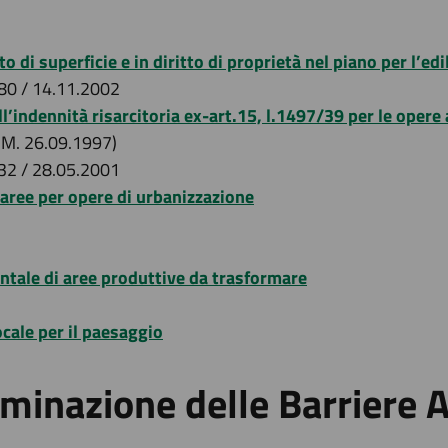
 di superficie e in diritto di proprietà nel piano per l’e
 80 / 14.11.2002
indennità risarcitoria ex-art.15, l.1497/39 per le opere 
.M. 26.09.1997)
 32 / 28.05.2001
aree per opere di urbanizzazione
tale di aree produttive da trasformare
ale per il paesaggio
iminazione delle Barriere 