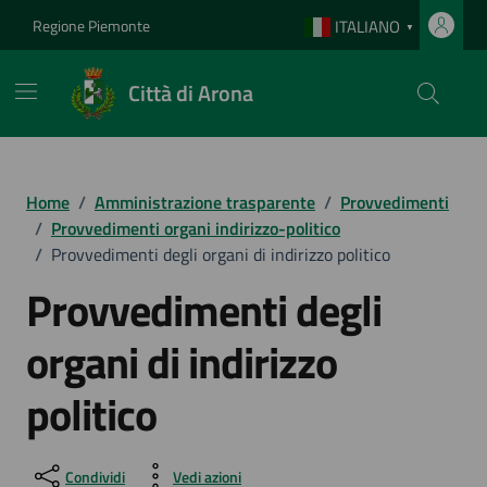
Vai ai contenuti
Vai al footer
Regione Piemonte
ITALIANO
▼
Città di Arona
Home
/
Amministrazione trasparente
/
Provvedimenti
/
Provvedimenti organi indirizzo-politico
/
Provvedimenti degli organi di indirizzo politico
Provvedimenti degli
organi di indirizzo
politico
Condividi
Vedi azioni