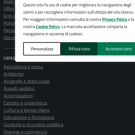
Aree amministrative
Questo sito fa uso di cookie per migliorare la navigazione degli
Uffici
utenti e per raccogliere informazioni sull'utilizzo del sito stesso.
Enti e fondazioni
Per maggiori informazioni consulta la nostra
Privacy Policy
e la
Politici
nostra
Cookie Policy
. La mancata accettazione comporta la
Personale amministrativo
navigazione in assenza di cookies.
Documenti e dati
Personalizza
Rifiuta tutto
Accettare tutto
CATEGORIE DI SERVIZIO
Agricoltura e pesca
Ambiente
Anagrafe e stato civile
Appalti pubblici
Autorizzazioni
Catasto e urbanistica
Cultura e tempo libero
Educazione e formazione
Giustizia e sicurezza pubblica
Imprese e commercio