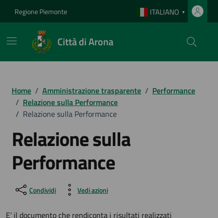
Vai ai contenuti
Vai al footer
Regione Piemonte
ITALIANO
▼
Città di Arona
Home
/
Amministrazione trasparente
/
Performance
/
Relazione sulla Performance
/
Relazione sulla Performance
Relazione sulla
Performance
Condividi
Vedi azioni
E’ il documento che rendiconta i risultati realizzati