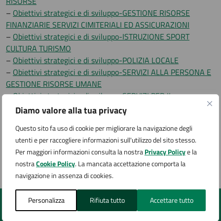
RISORSE
–
Obiettivi strategici e di sviluppo-GESTIONE RISORSE
FINANZIARIE SERVIZI CIMITERIALI ED ASSICURAZIONI
–
Obiettivi strategici e di sviluppo-ISTRUZIONE SPORT
CULTURA TURISMO
–
Obiettivi strategici e di sviluppo-POLIZIA LOCALE
–
Obiettivi strategici e di sviluppo-SERVIZI ALLA PERSONA E
GESTIONE RISORSE UMANE
–
Obiettivi strategici e di sviluppo-SERVIZI PER IL
TERRITORIO
Diamo valore alla tua privacy
–
Obiettivi strategici e di sviluppo-SERVIZI POLIZIA
Questo sito fa uso di cookie per migliorare la navigazione degli
AMMINISTRATIVA COMMERCIO DEMOGRAFICI SUAP
utenti e per raccogliere informazioni sull'utilizzo del sito stesso.
–
Obiettivi strategici e di sviluppo-TRIBUTI
Per maggiori informazioni consulta la nostra
Privacy Policy
e la
nostra
Cookie Policy
. La mancata accettazione comporta la
navigazione in assenza di cookies.
Pagina aggiornata il 26/05/2026
Personalizza
Rifiuta tutto
Accettare tutto
Quanto sono chiare le informazioni su questa