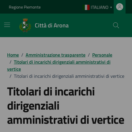
Vai ai contenuti
Vai al footer
Regione Piemonte
ITALIANO
▼
Città di Arona
Home
/
Amministrazione trasparente
/
Personale
/
Titolari di incarichi dirigenziali amministrativi di
vertice
/
Titolari di incarichi dirigenziali amministrativi di vertice
Titolari di incarichi
dirigenziali
amministrativi di vertice