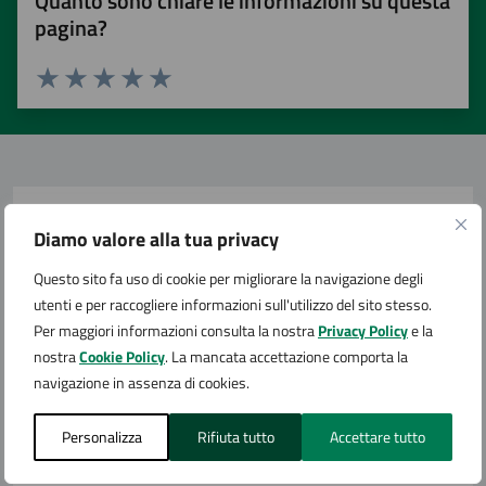
Quanto sono chiare le informazioni su questa
pagina?
Valuta 1 stelle su 5
Valuta 2 stelle su 5
Valuta 3 stelle su 5
Valuta 4 stelle su 5
Valuta 5 stelle su 5
Contatta il comune
Diamo valore alla tua privacy
Leggi le domande frequenti
Questo sito fa uso di cookie per migliorare la navigazione degli
utenti e per raccogliere informazioni sull'utilizzo del sito stesso.
Richiedi assistenza
Per maggiori informazioni consulta la nostra
Privacy Policy
e la
nostra
Cookie Policy
. La mancata accettazione comporta la
Numero verde
navigazione in assenza di cookies.
Prenota appuntamento
Personalizza
Rifiuta tutto
Accettare tutto
Problemi in città