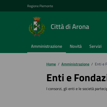
Vai ai contenuti
Vai al footer
Regione Piemonte
Città di Arona
Amministrazione
Novità
Servizi
Home
/
Amministrazione
/
Enti e 
Enti e Fondaz
I consorzi, gli enti e le società parte