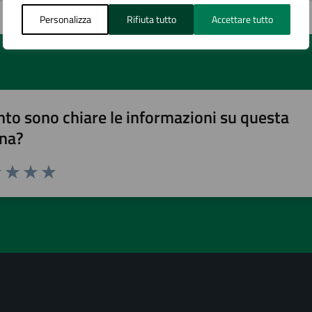
Personalizza
Rifiuta tutto
Accettare tutto
to sono chiare le informazioni su questa
na?
1 stelle su 5
uta 2 stelle su 5
Valuta 3 stelle su 5
Valuta 4 stelle su 5
Valuta 5 stelle su 5