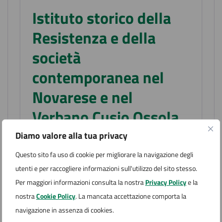
Istituto storico della
Resistenza e della
società
contemporanea nel
Novarese e nel
Verbano Cusio Ossola
“Piero Fornara”
Diamo valore alla tua privacy
Questo sito fa uso di cookie per migliorare la navigazione degli
L’Istituto, sorto nel 1965 e retto dal 1968 da
un Consorzio di enti pubblici locali, è un centro
utenti e per raccogliere informazioni sull'utilizzo del sito stesso.
studi specializzato in storia contemporanea e
Per maggiori informazioni consulta la nostra
Privacy Policy
e la
fornisce un supporto, completo e aggiornato,
nostra
Cookie Policy
. La mancata accettazione comporta la
all’attività di ricerca che si svolge sul territorio.
navigazione in assenza di cookies.