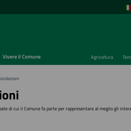
Vivere il Comune
Agricoltura
Temp
Fondazioni
ioni
cipate di cui il Comune fa parte per rappresentare al meglio gli inter