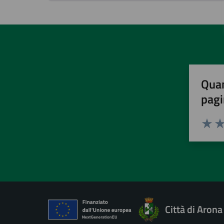
Quan
pagi
Valuta 
Val
Città di Arona