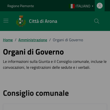
Vai ai contenuti
Vai al footer
Regione Piemonte
ITALIANO
▼
Città di Arona
Home
/
Amministrazione
/
Organi di Governo
Organi di Governo
Le informazioni sulla Giunta e il Consiglio comunale, incluse le
convocazioni, le registrazioni delle sedute e i verbali.
Consiglio comunale