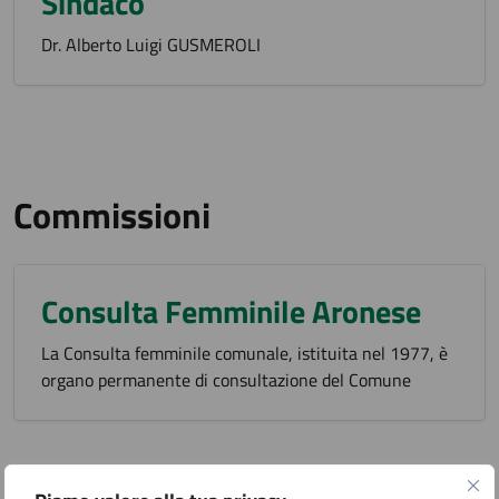
Sindaco
Dr. Alberto Luigi GUSMEROLI
Commissioni
Consulta Femminile Aronese
La Consulta femminile comunale, istituita nel 1977, è
organo permanente di consultazione del Comune