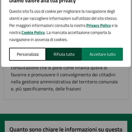
Diamo valore alla tua privacy
Altre strutture politiche
Questo sito fa uso di cookie per migliorare la navigazione degli
utenti e per raccogliere informazioni sull'utilizzo del sito stesso.
Per maggiori informazioni consulta la nostra
Privacy Policy
e la
nostra
Cookie Policy
. La mancata accettazione comporta la
Consulta Comunale delle
navigazione in assenza di cookies.
Frazioni
Personalizza
Rifiuta tutto
Accettare tutto
La Consulta è un organismo di partecipazione e di
consultazione che si pone come finalità quella di
favorire e promuovere il coinvolgimento dei cittadini
nella gestione amministrativa del territorio comunale
e, più specificamente, delle frazioni
Quanto sono chiare le informazioni su questa