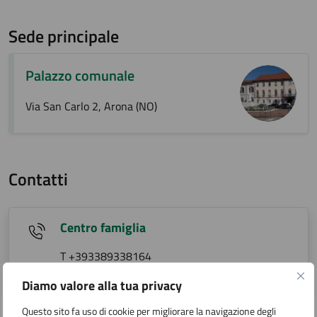
Sede principale
Palazzo comunale
Via San Carlo 2, Arona (NO)
Contatti
Centro famiglia
T +393389338164
centrofamiglia@comune.arona.no.it
Diamo valore alla tua privacy
Questo sito fa uso di cookie per migliorare la navigazione degli