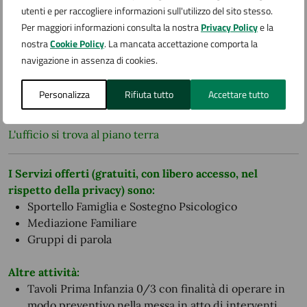
utenti e per raccogliere informazioni sull'utilizzo del sito stesso.
Ulteriori informazioni
Per maggiori informazioni consulta la nostra
Privacy Policy
e la
nostra
Cookie Policy
. La mancata accettazione comporta la
ORARIO DI RICEVIMENTO:
Il Centro Famiglia
navigazione in assenza di cookies.
riceve solo su appuntamento
da concordare
telefonicamente al 338.9338164 o con richiesta via mail
Personalizza
Rifiuta tutto
Accettare tutto
a
centrofamiglia@comune.arona.no.it
L'ufficio si trova al piano terra
I Servizi offerti (gratuiti, con libero accesso, nel
rispetto della privacy) sono:
Sportello Famiglia e Sostegno Psicologico
Mediazione Familiare
Gruppi di parola
Altre attività:
Tavoli Prima Infanzia 0/3 con finalità di operare in
modo preventivo nella messa in atto di interventi