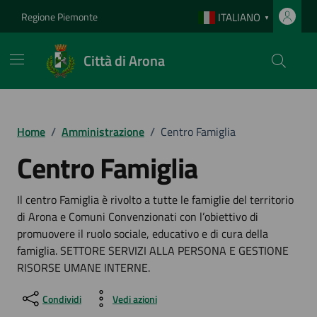
Vai ai contenuti
Vai al footer
Regione Piemonte
ITALIANO
▼
Città di Arona
Home
/
Amministrazione
/
Centro Famiglia
Centro Famiglia
Il centro Famiglia è rivolto a tutte le famiglie del territorio
di Arona e Comuni Convenzionati con l’obiettivo di
promuovere il ruolo sociale, educativo e di cura della
famiglia. SETTORE SERVIZI ALLA PERSONA E GESTIONE
RISORSE UMANE INTERNE.
Condividi
Vedi azioni