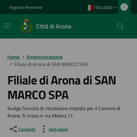
Vai ai contenuti
Vai al footer
Regione Piemonte
ITALIANO
▼
Città di Arona
Home
/
Amministrazione
/
Filiale di Arona di SAN MARCO SPA
Filiale di Arona di SAN
MARCO SPA
Svolge Servizio di riscossione imposte per il Comune di
Arona. Si trova in via Milano,17.
Condividi
Vedi azioni