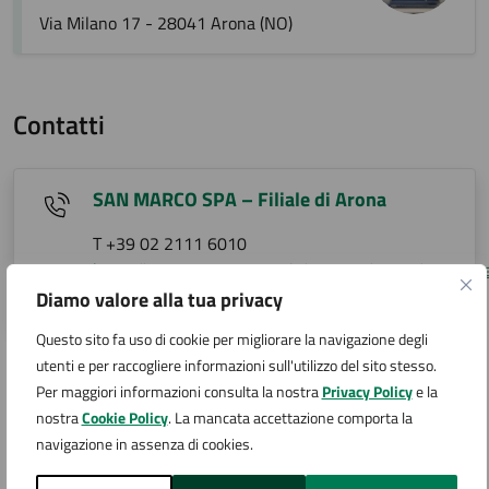
Via Milano 17 - 28041 Arona (NO)
Contatti
SAN MARCO SPA – Filiale di Arona
T +39 02 2111 6010
https://www.sanmarcospa.it/comune/arona/#comun
arona@sanmarcospa.it
Diamo valore alla tua privacy
Questo sito fa uso di cookie per migliorare la navigazione degli
utenti e per raccogliere informazioni sull'utilizzo del sito stesso.
Ulteriori informazioni
Per maggiori informazioni consulta la nostra
Privacy Policy
e la
nostra
Cookie Policy
. La mancata accettazione comporta la
Per vedere gli orari:
navigazione in assenza di cookies.
https://www.sanmarcospa.it/comune/arona/#comune