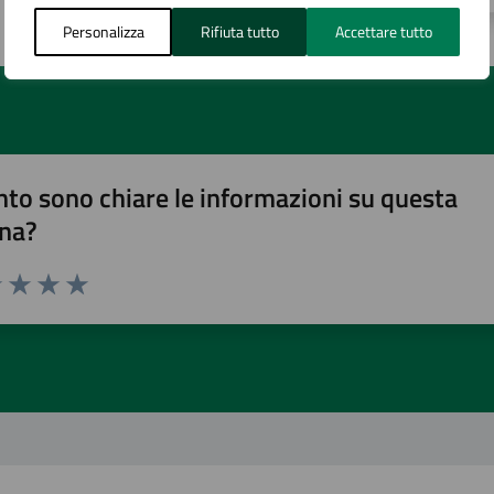
Personalizza
Rifiuta tutto
Accettare tutto
to sono chiare le informazioni su questa
na?
1 stelle su 5
uta 2 stelle su 5
Valuta 3 stelle su 5
Valuta 4 stelle su 5
Valuta 5 stelle su 5