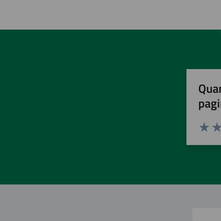
Quan
pagi
Valuta 
Val