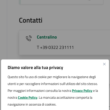
Contatti
Centralino
T +39 0322 231111
Ufficio Protocollo email
Diamo valore alla tua privacy
protocollo@comune.arona.no.it
Questo sito fa uso di cookie per migliorare la navigazione degli
utenti e per raccogliere informazioni sull'utilizzo del sito stesso.
Per maggiori informazioni consulta la nostra
Privacy Policy
e la
Ufficio Protocollo PEC
nostra
Cookie Policy
. La mancata accettazione comporta la
navigazione in assenza di cookies.
pec: protocollo@pec.comune.arona.no.