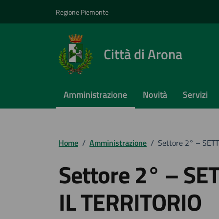
Vai ai contenuti
Vai al footer
Regione Piemonte
Città di Arona
Amministrazione
Novità
Servizi
Home
/
Amministrazione
/
Settore 2° – SET
Settore 2° – S
IL TERRITORIO