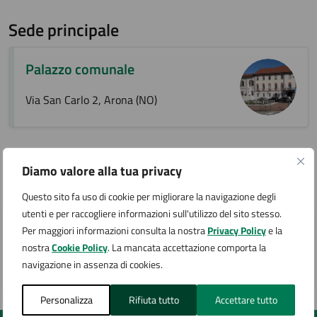
Sede principale
Palazzo comunale
Via San Carlo 2, Arona (NO)
Contatti
Diamo valore alla tua privacy
Questo sito fa uso di cookie per migliorare la navigazione degli
utenti e per raccogliere informazioni sull'utilizzo del sito stesso.
Ufficio Segreteria generale e del Sindaco
Per maggiori informazioni consulta la nostra
Privacy Policy
e la
nostra
Cookie Policy
. La mancata accettazione comporta la
T +39 0322 231215/213
navigazione in assenza di cookies.
segreteria@comune.arona.no.it
Personalizza
Rifiuta tutto
Accettare tutto