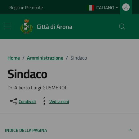
Vai ai contenuti
Vai al footer
Regione Piemonte
ITALIANO
▼
Città di Arona
Home
/
Amministrazione
/
Sindaco
Sindaco
Dr. Alberto Luigi GUSMEROLI
Condividi
Vedi azioni
INDICE DELLA PAGINA