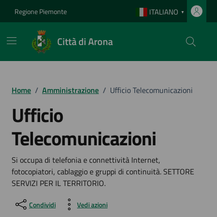
Vai ai contenuti
Vai al footer
Regione Piemonte
ITALIANO
▼
Città di Arona
Home
/
Amministrazione
/
Ufficio Telecomunicazioni
Ufficio
Telecomunicazioni
Si occupa di telefonia e connettività Internet,
fotocopiatori, cablaggio e gruppi di continuità. SETTORE
SERVIZI PER IL TERRITORIO.
Condividi
Vedi azioni