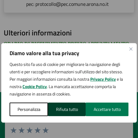
pec: protocollo@pec.comune.arona.no.it
Ulteriori informazioni
ORARIO DI RICEVIMENTO PREVIO APPUNTAMENTO:
Lunedì, Mercoledì, Venerdì 9:30 - 12:30
Diamo valore alla tua privacy
Martedì, Giovedì 9:30 - 12:30 / 17:00 - 18:00
Questo sito fa uso di cookie per migliorare la navigazione degli
utenti e per raccogliere informazioni sull'utilizzo del sito stesso.
L'ufficio si trova al 1° piano
Per maggiori informazioni consulta la nostra
Privacy Policy
e la
nostra
Cookie Policy
. La mancata accettazione comporta la
navigazione in assenza di cookies.
Quanto sono chiare le informazioni su questa
Personalizza
Rifiuta tutto
Accettare tutto
pagina?
Valuta 1 stelle su 5
Valuta 2 stelle su 5
Valuta 3 stelle su 5
Valuta 4 stelle su 5
Valuta 5 stelle su 5