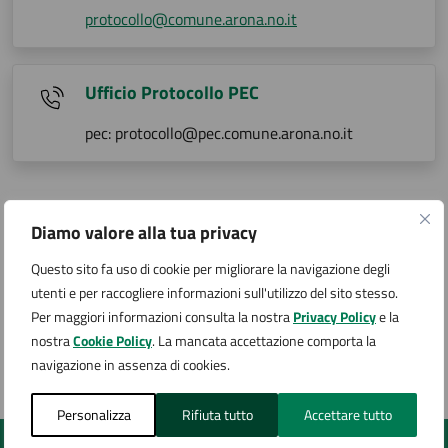
protocollo@comune.arona.no.it
Ufficio Protocollo PEC
pec: protocollo@pec.comune.arona.no.it
Ulteriori informazioni
Diamo valore alla tua privacy
ORARIO DI RICEVIMENTO:
Questo sito fa uso di cookie per migliorare la navigazione degli
Lunedì, Mercoledì, Venerdì 9:30 - 12:30
utenti e per raccogliere informazioni sull'utilizzo del sito stesso.
Martedì, Giovedì 9:30 - 12:30 / 17:00 - 18:00
Per maggiori informazioni consulta la nostra
Privacy Policy
e la
nostra
Cookie Policy
. La mancata accettazione comporta la
navigazione in assenza di cookies.
L'ufficio si trova al 3° piano
Personalizza
Rifiuta tutto
Accettare tutto