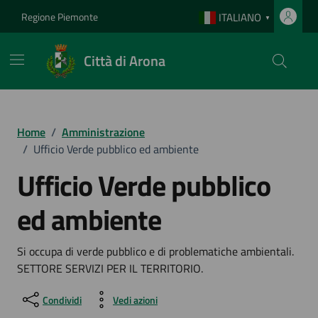
Vai ai contenuti
Vai al footer
Regione Piemonte
ITALIANO
▼
Città di Arona
Home
/
Amministrazione
/
Ufficio Verde pubblico ed ambiente
Ufficio Verde pubblico
ed ambiente
Si occupa di verde pubblico e di problematiche ambientali.
SETTORE SERVIZI PER IL TERRITORIO.
Condividi
Vedi azioni