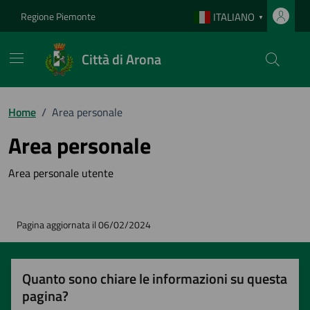
Vai ai contenuti
Vai al footer
Regione Piemonte
ITALIANO
▼
Città di Arona
Home
/
Area personale
Area personale
Area personale utente
Pagina aggiornata il 06/02/2024
Quanto sono chiare le informazioni su questa
pagina?