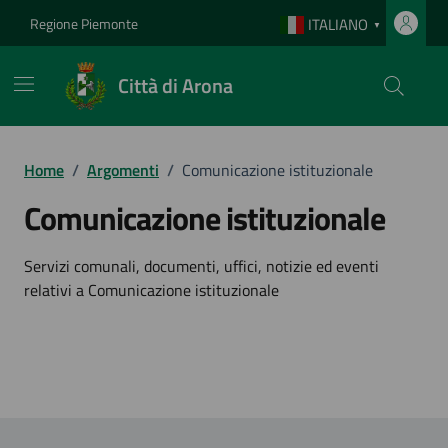
Vai ai contenuti
Vai al footer
Regione Piemonte
ITALIANO
▼
Città di Arona
Home
/
Argomenti
/
Comunicazione istituzionale
Comunicazione istituzionale
Dettagli dell'argomento
Servizi comunali, documenti, uffici, notizie ed eventi
relativi a Comunicazione istituzionale