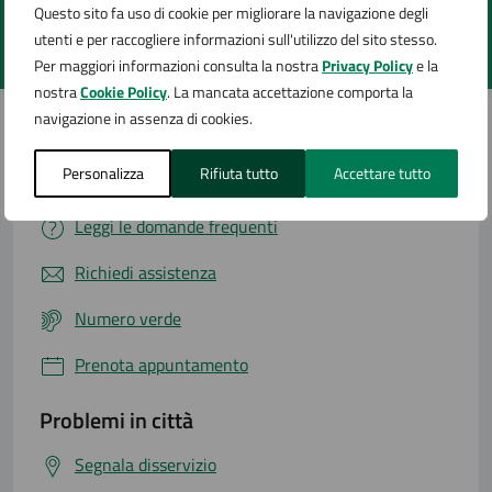
Questo sito fa uso di cookie per migliorare la navigazione degli
utenti e per raccogliere informazioni sull'utilizzo del sito stesso.
Valuta 1 stelle su 5
Valuta 2 stelle su 5
Valuta 3 stelle su 5
Valuta 4 stelle su 5
Valuta 5 stelle su 5
Per maggiori informazioni consulta la nostra
Privacy Policy
e la
nostra
Cookie Policy
. La mancata accettazione comporta la
navigazione in assenza di cookies.
Personalizza
Rifiuta tutto
Accettare tutto
Contatta il comune
Leggi le domande frequenti
Richiedi assistenza
Numero verde
Prenota appuntamento
Problemi in città
Segnala disservizio