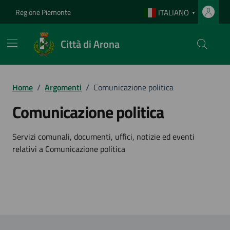
Vai ai contenuti
Vai al footer
Regione Piemonte
ITALIANO
▼
Città di Arona
Home
/
Argomenti
/
Comunicazione politica
Comunicazione politica
Dettagli dell'argomento
Servizi comunali, documenti, uffici, notizie ed eventi
relativi a Comunicazione politica