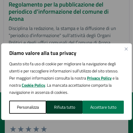
Regolamento per la pubblicazione del
periodico d’informazione del comune di
Arona
Disciplina la redazione, la stampa e la diffusione di un
“periodico d’informazione" sull'attività degli Organi
Politici e degli uffici comunali del Comune di Arona
Diamo valore alla tua privacy
Questo sito fa uso di cookie per migliorare la navigazione degli
utenti e per raccogliere informazioni sull'utilizzo del sito stesso.
Tutti i documenti
Per maggiori informazioni consulta la nostra
Privacy Policy
e la
nostra
Cookie Policy
. La mancata accettazione comporta la
navigazione in assenza di cookies.
Quanto sono chiare le informazioni su questa
Personalizza
Rifiuta tutto
Accettare tutto
pagina?