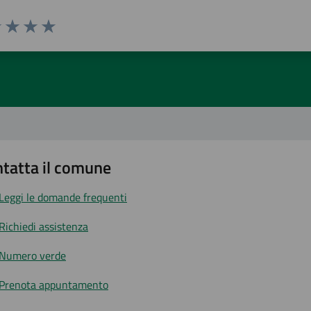
1 stelle su 5
uta 2 stelle su 5
Valuta 3 stelle su 5
Valuta 4 stelle su 5
Valuta 5 stelle su 5
tatta il comune
Leggi le domande frequenti
Richiedi assistenza
Numero verde
Prenota appuntamento