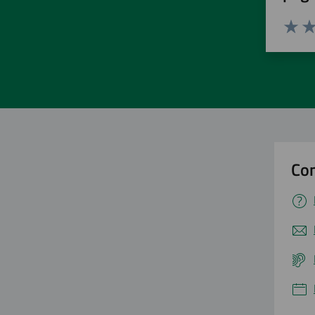
Valuta 
Val
Con