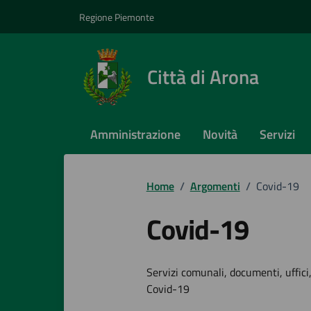
Vai ai contenuti
Vai al footer
Regione Piemonte
Città di Arona
Amministrazione
Novità
Servizi
Home
/
Argomenti
/
Covid-19
Covid-19
Dettagli dell
Servizi comunali, documenti, uffici,
Covid-19