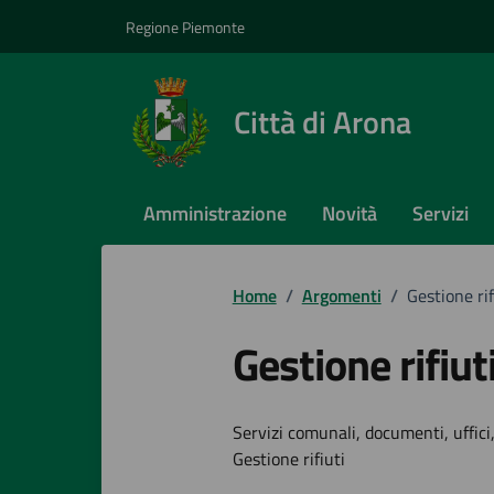
Vai ai contenuti
Vai al footer
Regione Piemonte
Città di Arona
Amministrazione
Novità
Servizi
Home
/
Argomenti
/
Gestione rif
Gestione rifiut
Dettagli dell
Servizi comunali, documenti, uffici,
Gestione rifiuti