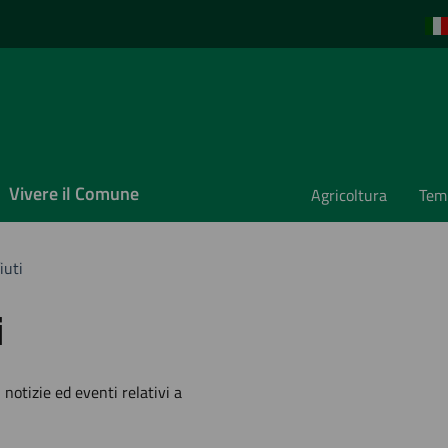
Vivere il Comune
Agricoltura
Temp
iuti
i
'argomento
 notizie ed eventi relativi a