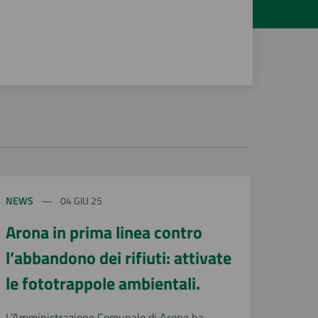
NEWS
04 GIU 25
Arona in prima linea contro
l’abbandono dei rifiuti: attivate
le fototrappole ambientali.
L’Amministrazione Comunale di Arona ha