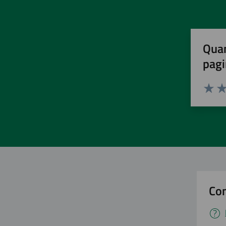
Quan
pagi
Valuta 
Val
Con