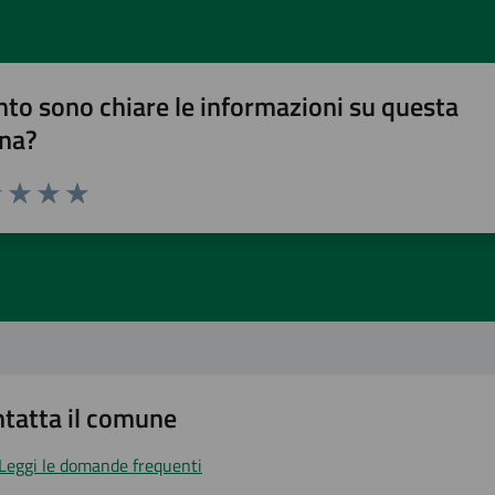
to sono chiare le informazioni su questa
na?
1 stelle su 5
uta 2 stelle su 5
Valuta 3 stelle su 5
Valuta 4 stelle su 5
Valuta 5 stelle su 5
tatta il comune
Leggi le domande frequenti