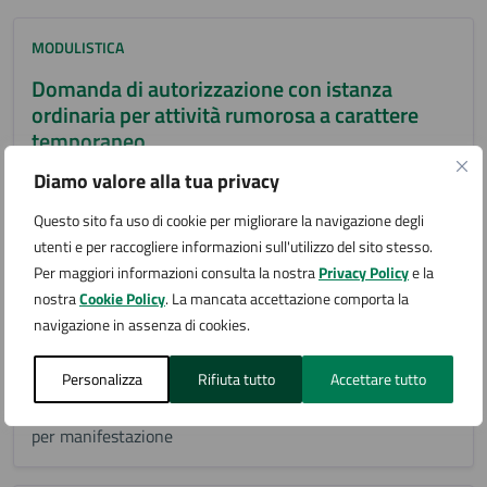
MODULISTICA
Domanda di autorizzazione con istanza
ordinaria per attività rumorosa a carattere
temporaneo
Modulo per effettuare domanda di autorizzazione con
Diamo valore alla tua privacy
istanza ordinaria per attività rumorosa a carattere
Questo sito fa uso di cookie per migliorare la navigazione degli
temporaneo
utenti e per raccogliere informazioni sull'utilizzo del sito stesso.
Per maggiori informazioni consulta la nostra
Privacy Policy
e la
nostra
Cookie Policy
. La mancata accettazione comporta la
MODULISTICA
navigazione in assenza di cookies.
Richiesta pulizia area occupata per
manifestazione
Personalizza
Rifiuta tutto
Accettare tutto
Modulo per effettuare domanda di pulizia area occupata
per manifestazione