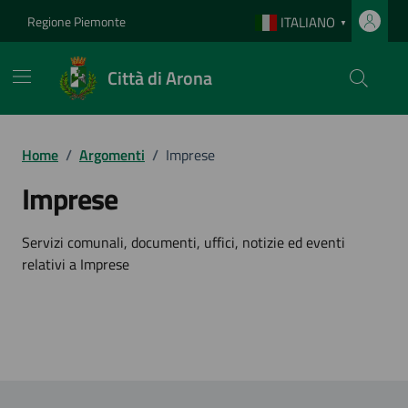
Vai ai contenuti
Vai al footer
Regione Piemonte
ITALIANO
▼
Città di Arona
Home
/
Argomenti
/
Imprese
Imprese
Dettagli dell'argomento
Servizi comunali, documenti, uffici, notizie ed eventi
relativi a Imprese