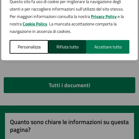
Modulo per presentare domanda di risarcimento per
Questo sito fa uso di cookie per migliorare la navigazione degli
sinistro
utenti e per raccogliere informazioni sull'utilizzo del sito stesso.
Per maggiori informazioni consulta la nostra
Privacy Policy
e la
nostra
Cookie Policy
. La mancata accettazione comporta la
navigazione in assenza di cookies.
MODULISTICA
Denuncia di sinistro
Personalizza
Rifiuta tutto
Accettare tutto
Modulo per presentare una denuncia di sinistro
Tutti i documenti
Quanto sono chiare le informazioni su questa
pagina?