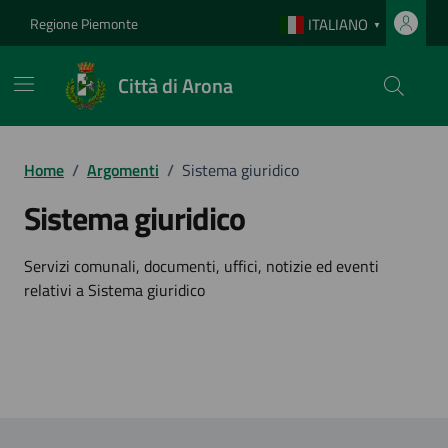
Vai ai contenuti
Vai al footer
Regione Piemonte
ITALIANO
▼
Città di Arona
Home
/
Argomenti
/
Sistema giuridico
Sistema giuridico
Dettagli dell'argomento
Servizi comunali, documenti, uffici, notizie ed eventi
relativi a Sistema giuridico