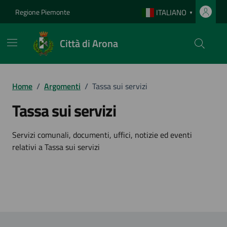
Vai ai contenuti
Vai al footer
Regione Piemonte
ITALIANO
▼
Città di Arona
Home
/
Argomenti
/
Tassa sui servizi
Tassa sui servizi
Dettagli dell'argomento
Servizi comunali, documenti, uffici, notizie ed eventi
relativi a Tassa sui servizi