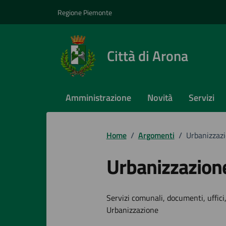
Vai ai contenuti
Vai al footer
Regione Piemonte
Città di Arona
Amministrazione
Novità
Servizi
Home
/
Argomenti
/
Urbanizzaz
Urbanizzazion
Dettagli dell
Servizi comunali, documenti, uffici,
Urbanizzazione