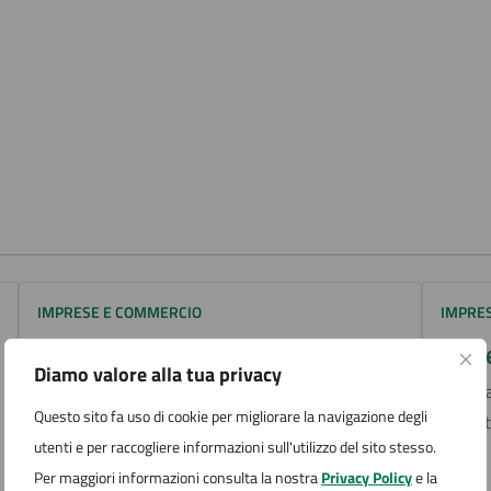
IMPRESE E COMMERCIO
IMPRE
Nomina e/o variazione
Terr
Diamo valore alla tua privacy
professionisti e/o imprese
Istanza
Istanza per lo Sportello Unico per le Attività
Questo sito fa uso di cookie per migliorare la navigazione degli
Produt
Produttive (SUAP)
utenti e per raccogliere informazioni sull'utilizzo del sito stesso.
Per maggiori informazioni consulta la nostra
Privacy Policy
e la