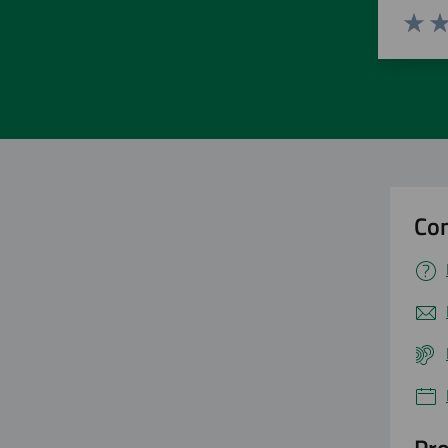
Valuta 
Val
Con
Pro