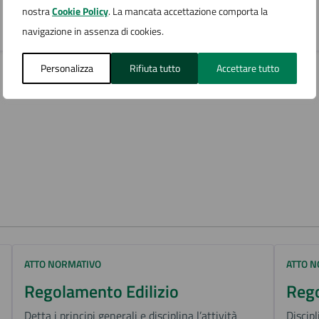
nostra
Cookie Policy
. La mancata accettazione comporta la
navigazione in assenza di cookies.
Personalizza
Rifiuta tutto
Accettare tutto
ATTO NORMATIVO
ATTO 
Regolamento Edilizio
Rego
Detta i principi generali e disciplina l’attività
Discipl