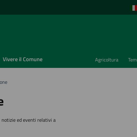
Vivere il Comune
Agricoltura
Temp
ione
e
'argomento
 notizie ed eventi relativi a