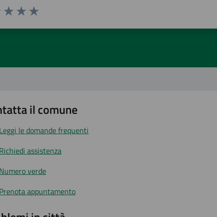
1 stelle su 5
uta 2 stelle su 5
Valuta 3 stelle su 5
Valuta 4 stelle su 5
Valuta 5 stelle su 5
tatta il comune
Leggi le domande frequenti
Richiedi assistenza
Numero verde
Prenota appuntamento
blemi in città