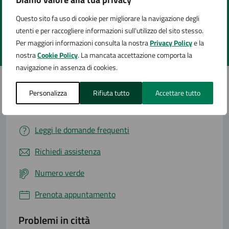
Quanto sono chiare le informazioni su questa
pagina?
Questo sito fa uso di cookie per migliorare la navigazione degli
utenti e per raccogliere informazioni sull'utilizzo del sito stesso.
Per maggiori informazioni consulta la nostra
Privacy Policy
e la
Valuta 1 stelle su 5
Valuta 2 stelle su 5
Valuta 3 stelle su 5
Valuta 4 stelle su 5
Valuta 5 stelle su 5
nostra
Cookie Policy
. La mancata accettazione comporta la
navigazione in assenza di cookies.
Personalizza
Rifiuta tutto
Accettare tutto
Contatta il comune
Leggi le domande frequenti
Richiedi assistenza
Numero verde
Prenota appuntamento
Problemi in città