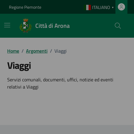
Vai ai contenuti
Vai al footer
Regione Piemonte
ITALIANO
▼
Città di Arona
Home
/
Argomenti
/
Viaggi
Viaggi
Dettagli dell'argomento
Servizi comunali, documenti, uffici, notizie ed eventi
relativi a Viaggi