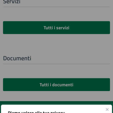
Servizi
Tutti i servizi
Documenti
Tutti i documenti
Diamo valore alla tua privacy