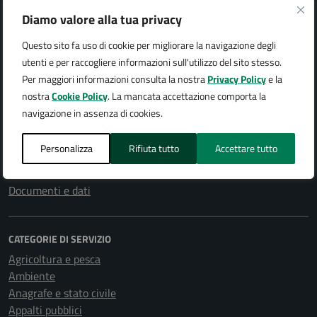
Diamo valore alla tua privacy
Questo sito fa uso di cookie per migliorare la navigazione degli
utenti e per raccogliere informazioni sull'utilizzo del sito stesso.
AMMINISTRAZIONE
Per maggiori informazioni consulta la nostra
Privacy Policy
e la
Organi di governo
nostra
Cookie Policy
. La mancata accettazione comporta la
Aree amministrative
navigazione in assenza di cookies.
Uffici
Enti e fondazioni
Personalizza
Rifiuta tutto
Accettare tutto
Politici
Personale amministrativo
Documenti e dati
CATEGORIE DI SERVIZIO
Agricoltura e pesca
Ambiente
Anagrafe e stato civile
Appalti pubblici