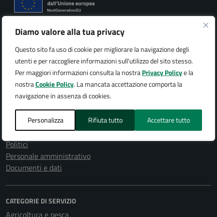
Città di Arona
Diamo valore alla tua privacy
Questo sito fa uso di cookie per migliorare la navigazione degli
utenti e per raccogliere informazioni sull'utilizzo del sito stesso.
Per maggiori informazioni consulta la nostra
Privacy Policy
e la
AMMINISTRAZIONE
nostra
Cookie Policy
. La mancata accettazione comporta la
navigazione in assenza di cookies.
Organi di governo
Aree amministrative
Personalizza
Rifiuta tutto
Accettare tutto
Uffici
Enti e fondazioni
Politici
Personale amministrativo
Documenti e dati
CATEGORIE DI SERVIZIO
Agricoltura e pesca