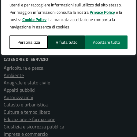
Aree amministrative
utenti e per raccogliere informazioni sull'utilizzo del sito stesso.
Uffici
Per maggiori informazioni consulta la nostra
Privacy Policy
e la
Enti e fondazioni
nostra
Cookie Policy
. La mancata accettazione comporta la
Politici
navigazione in assenza di cookies.
Personale amministrativo
Documenti e dati
Personalizza
Rifiuta tutto
Accettare tutto
CATEGORIE DI SERVIZIO
Agricoltura e pesca
Ambiente
Anagrafe e stato civile
Appalti pubblici
Autorizzazioni
Catasto e urbanistica
Cultura e tempo libero
Educazione e formazione
Giustizia e sicurezza pubblica
Imprese e commercio