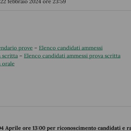
22 febbraio 2024 ore 23:59
endario prove
–
Elenco candidati ammessi
scritta
–
Elenco candidati ammessi prova scritta
 orale
prile ore 13:00 per riconoscimento candidati e racc