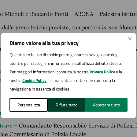
de Micheli e Riccardo Ponti – ARONA – Palestra Istitu
elle prove fisiche previste, comporterà la non idoneit
Diamo valore alla tua privacy
:30 per riconoscimento candidati – Inizio prove or
Questo sito fa uso di cookie per migliorare la navigazione degli
o Comunale, Via San Carlo 2
utenti e per raccogliere informazioni sull'utilizzo del sito stesso.
 prova ora 10.00
Per maggiori informazioni consulta la nostra
Privacy Policy
e la
na del Palazzo Comunale, Via san Carlo 2
nostra
Cookie Policy
. La mancata accettazione comporta la
navigazione in assenza di cookies.
Personalizza
Rifiuta tutto
Accettare tutto
le n. 61 del 02/04/2024
traro
– Comandante Responsabile Servizio di Polizia 
ice Commissario di Polizia Locale