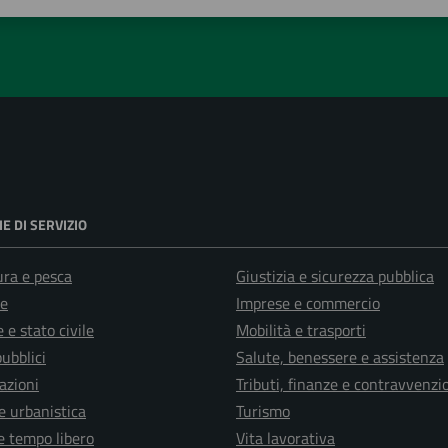
1 stelle su 5
uta 2 stelle su 5
Valuta 3 stelle su 5
Valuta 4 stelle su 5
Valuta 5 stelle su 5
E DI SERVIZIO
ura e pesca
Giustizia e sicurezza pubblica
e
Imprese e commercio
 e stato civile
Mobilità e trasporti
pubblici
Salute, benessere e assistenza
azioni
Tributi, finanze e contravvenzi
e urbanistica
Turismo
e tempo libero
Vita lavorativa