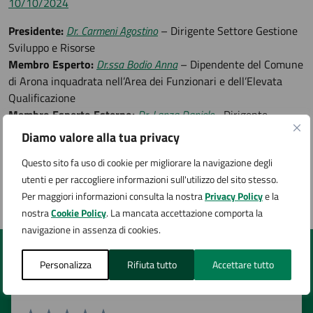
10/10/2024
Presidente:
Dr. Carmeni Agostino
– Dirigente Settore Gestione
Sviluppo e Risorse
Membro Esperto:
Dr.ssa Bodio Anna
– Dipendente del Comune
di Arona inquadrata nell’Area dei Funzionari e dell’Elevata
Qualificazione
Membro Esperto Esterno:
Dr. Lanza Daniele
– Dirigente
dell’Area Economico Finanziaria presso la Provincia di Biella
Diamo valore alla tua privacy
Segretario:
Rag. Simeone Sonia
– Istruttore Ufficio Gestione
Questo sito fa uso di cookie per migliorare la navigazione degli
Risorse Umane
utenti e per raccogliere informazioni sull'utilizzo del sito stesso.
Per maggiori informazioni consulta la nostra
Privacy Policy
e la
Pagina aggiornata il 28/11/2024
nostra
Cookie Policy
. La mancata accettazione comporta la
navigazione in assenza di cookies.
Quanto sono chiare le informazioni su questa
Personalizza
Rifiuta tutto
Accettare tutto
pagina?