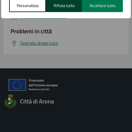
Numero verde
Personalizza
Rifiuta tutto
Accettare tutto
Prenota appuntamento
Problemi in città
Segnala disservizio
Città di Arona