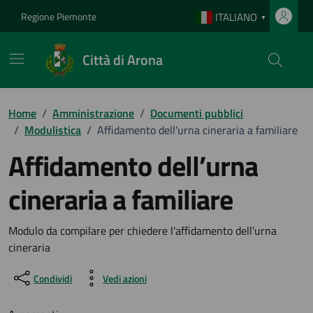
Vai ai contenuti
Vai al footer
Regione Piemonte
ITALIANO
▼
Città di Arona
Home
/
Amministrazione
/
Documenti pubblici
/
Modulistica
/
Affidamento dell’urna cineraria a familiare
Affidamento dell’urna
cineraria a familiare
Dettagli del documento
Modulo da compilare per chiedere l'affidamento dell’urna
cineraria
Condividi
Vedi azioni