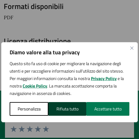
Formati disponibili
PDF
Licenza distribuzione
Diamo valore alla tua privacy
licenza aperta
Questo sito fa uso di cookie per migliorare la navigazione degli
utenti e per raccogliere informazioni sull'utilizzo del sito stesso.
Ultimo aggiornamento:
26/03/2025, 13:33
Per maggiori informazioni consulta la nostra
Privacy Policy
e la
nostra
Cookie Policy
. La mancata accettazione comporta la
navigazione in assenza di cookies.
Quanto sono chiare le informazioni su questa
Personalizza
Rifiuta tutto
Accettare tutto
pagina?
Valuta 1 stelle su 5
Valuta 2 stelle su 5
Valuta 3 stelle su 5
Valuta 4 stelle su 5
Valuta 5 stelle su 5