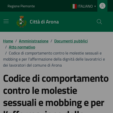
Vai ai contenuti
Vai al footer
Regione Piemonte
ITALIANO
▼
Città di Arona
Home
/
Amministrazione
/
Documenti pubblici
/
Atto normativo
/
Codice di comportamento contro le molestie sessuali e
mobbing e per l’affermazione della dignità delle lavoratrici e
dei lavoratori del comune di Arona
Codice di comportamento
contro le molestie
sessuali e mobbing e per