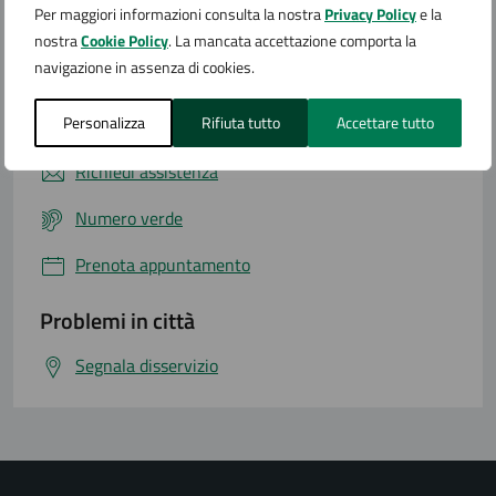
Per maggiori informazioni consulta la nostra
Privacy Policy
e la
nostra
Cookie Policy
. La mancata accettazione comporta la
navigazione in assenza di cookies.
Contatta il comune
Personalizza
Rifiuta tutto
Accettare tutto
Leggi le domande frequenti
Richiedi assistenza
Numero verde
Prenota appuntamento
Problemi in città
Segnala disservizio