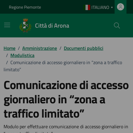
Vai ai contenuti
Vai al footer
Regione Piemonte
ITALIANO
▼
Città di Arona
Home
/
Amministrazione
/
Documenti pubblici
/
Modulistica
/
Comunicazione di accesso giornaliero in “zona a traffico
limitato”
Comunicazione di accesso
giornaliero in “zona a
traffico limitato”
Dettagli del documento
Modulo per effettuare comunicazione di accesso giornaliero in