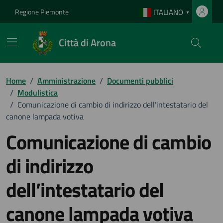
Vai ai contenuti
Vai al footer
Regione Piemonte
ITALIANO
▼
Città di Arona
Home
/
Amministrazione
/
Documenti pubblici
/
Modulistica
/
Comunicazione di cambio di indirizzo dell’intestatario del
canone lampada votiva
Comunicazione di cambio
di indirizzo
dell’intestatario del
canone lampada votiva