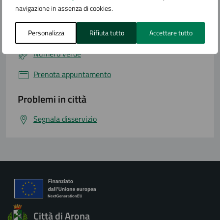
navigazione in assenza di cookies.
Leggi le domande frequenti
Richiedi assistenza
Personalizza
Rifiuta tutto
Accettare tutto
Numero verde
Prenota appuntamento
Problemi in città
Segnala disservizio
Città di Arona