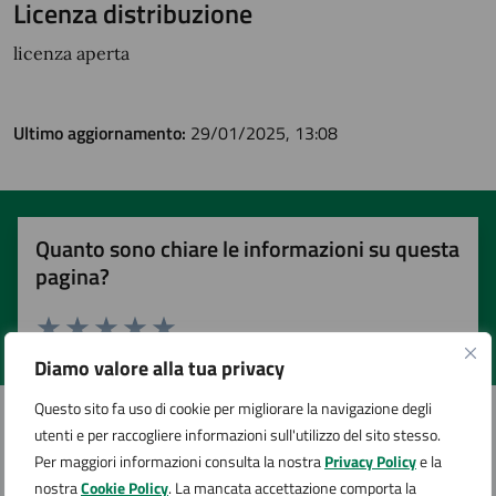
Licenza distribuzione
licenza aperta
Ultimo aggiornamento:
29/01/2025, 13:08
Quanto sono chiare le informazioni su questa
pagina?
Valuta 1 stelle su 5
Valuta 2 stelle su 5
Valuta 3 stelle su 5
Valuta 4 stelle su 5
Valuta 5 stelle su 5
Diamo valore alla tua privacy
Questo sito fa uso di cookie per migliorare la navigazione degli
utenti e per raccogliere informazioni sull'utilizzo del sito stesso.
Per maggiori informazioni consulta la nostra
Privacy Policy
e la
Contatta il comune
nostra
Cookie Policy
. La mancata accettazione comporta la