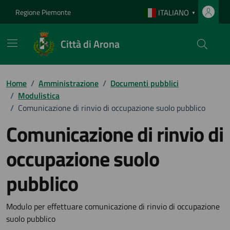
Vai ai contenuti
Vai al footer
Regione Piemonte
ITALIANO
▼
Città di Arona
Home
/
Amministrazione
/
Documenti pubblici
/
Modulistica
/
Comunicazione di rinvio di occupazione suolo pubblico
Comunicazione di rinvio di
occupazione suolo
pubblico
Dettagli del documento
Modulo per effettuare comunicazione di rinvio di occupazione
suolo pubblico