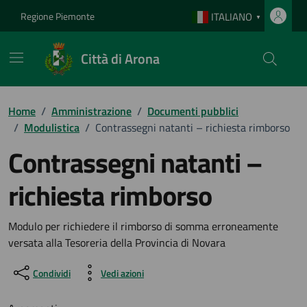
Vai ai contenuti
Vai al footer
Regione Piemonte
ITALIANO
▼
Città di Arona
Home
/
Amministrazione
/
Documenti pubblici
/
Modulistica
/
Contrassegni natanti – richiesta rimborso
Contrassegni natanti –
richiesta rimborso
Dettagli del documento
Modulo per richiedere il rimborso di somma erroneamente
versata alla Tesoreria della Provincia di Novara
Condividi
Vedi azioni