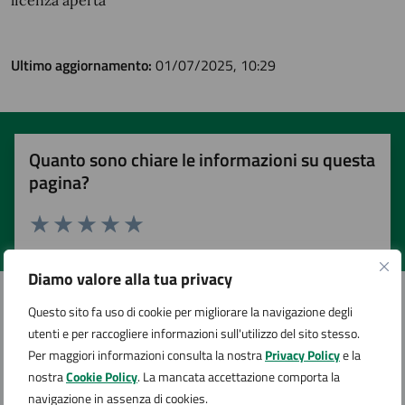
licenza aperta
Ultimo aggiornamento:
01/07/2025, 10:29
Quanto sono chiare le informazioni su questa
pagina?
Valuta 1 stelle su 5
Valuta 2 stelle su 5
Valuta 3 stelle su 5
Valuta 4 stelle su 5
Valuta 5 stelle su 5
Diamo valore alla tua privacy
Questo sito fa uso di cookie per migliorare la navigazione degli
utenti e per raccogliere informazioni sull'utilizzo del sito stesso.
Contatta il comune
Per maggiori informazioni consulta la nostra
Privacy Policy
e la
nostra
Cookie Policy
. La mancata accettazione comporta la
Leggi le domande frequenti
navigazione in assenza di cookies.