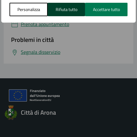
Personalizza
Rifiuta tutto
Accettare tutto
Numero verde
Prenota appuntamento
Problemi in città
Segnala disservizio
Città di Arona