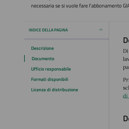
Dettagli del docum
necessaria se si vuole fare l'abbonamento GI
INDICE DELLA PAGINA
D
Descrizione
Di
Documento
la
pa
Ufficio responsabile
Formati disponibili
Pr
sc
Licenza di distribuzione
di
D