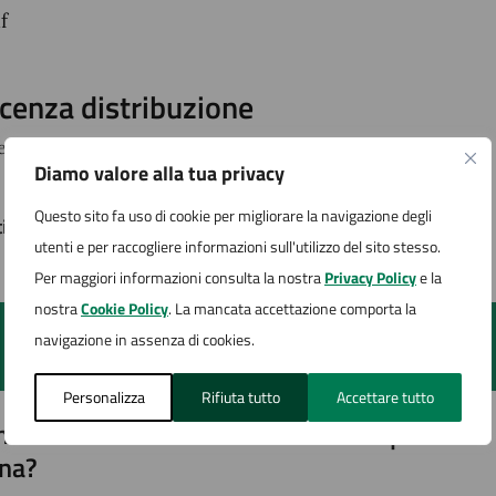
f
icenza distribuzione
cenza aperta
Diamo valore alla tua privacy
Questo sito fa uso di cookie per migliorare la navigazione degli
timo aggiornamento:
30/01/2025, 08:09
utenti e per raccogliere informazioni sull'utilizzo del sito stesso.
Per maggiori informazioni consulta la nostra
Privacy Policy
e la
nostra
Cookie Policy
. La mancata accettazione comporta la
navigazione in assenza di cookies.
Personalizza
Rifiuta tutto
Accettare tutto
to sono chiare le informazioni su questa
na?