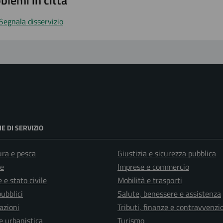
blemi in città
Segnala disservizio
E DI SERVIZIO
ura e pesca
Giustizia e sicurezza pubblica
e
Imprese e commercio
 e stato civile
Mobilità e trasporti
pubblici
Salute, benessere e assistenza
azioni
Tributi, finanze e contravvenzi
e urbanistica
Turismo