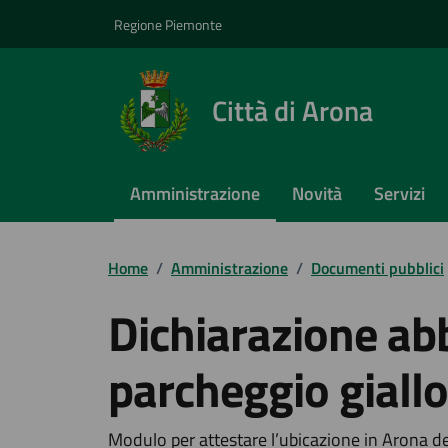
Vai ai contenuti
Vai al footer
Regione Piemonte
Città di Arona
Amministrazione
Novità
Servizi
Home
/
Amministrazione
/
Documenti pubblici
Dichiarazione a
parcheggio giall
Modulo per attestare l’ubicazione in Arona del