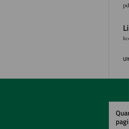
pd
L
li
Ul
Quan
pagi