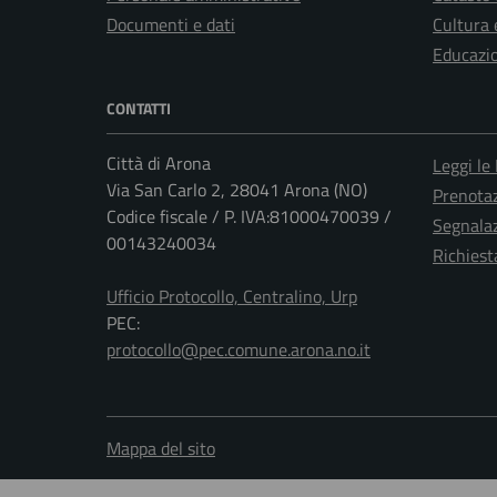
Documenti e dati
Cultura 
Educazi
CONTATTI
Città di Arona
Leggi le
Via San Carlo 2, 28041 Arona (NO)
Prenota
Codice fiscale / P. IVA:81000470039 /
Segnalaz
00143240034
Richiest
Ufficio Protocollo, Centralino, Urp
PEC:
protocollo@pec.comune.arona.no.it
Mappa del sito