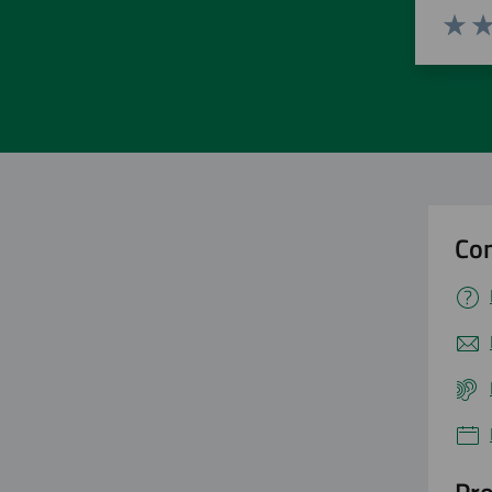
Valuta 
Val
Con