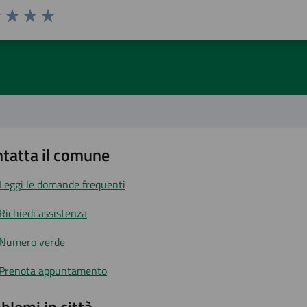
1 stelle su 5
uta 2 stelle su 5
Valuta 3 stelle su 5
Valuta 4 stelle su 5
Valuta 5 stelle su 5
tatta il comune
Leggi le domande frequenti
Richiedi assistenza
Numero verde
Prenota appuntamento