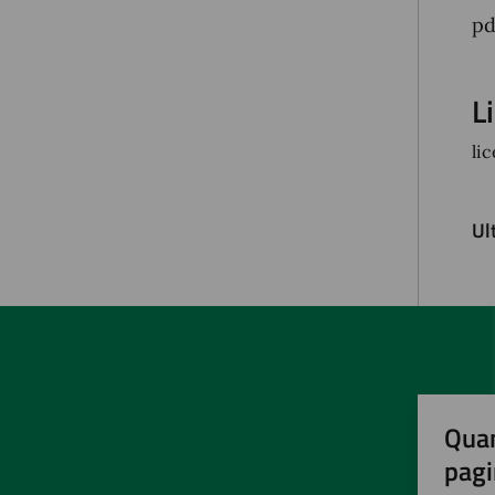
pd
L
li
Ul
Quan
pagi