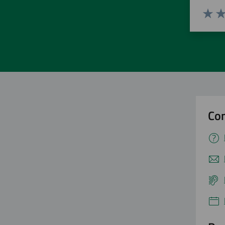
Valuta 
Val
Con