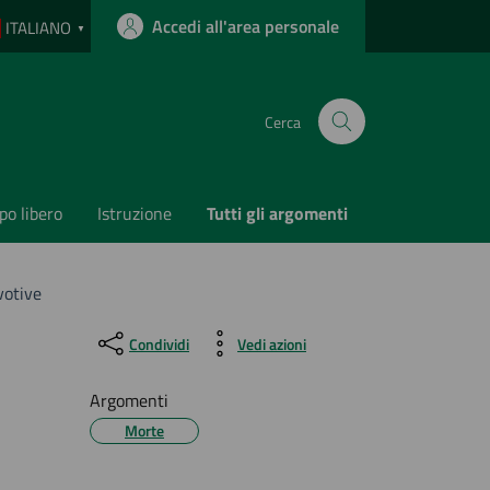
Accedi all'area personale
ITALIANO
▼
Cerca
o libero
Istruzione
Tutti gli argomenti
votive
Condividi
Vedi azioni
Argomenti
Morte