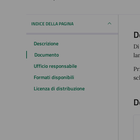
Dettagli del docum
INDICE DELLA PAGINA
D
Descrizione
Di
Documento
la
Ufficio responsabile
Pr
Formati disponibili
sc
Licenza di distribuzione
D