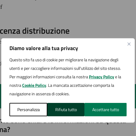
f
icenza distribuzione
cenza aperta
Diamo valore alla tua privacy
Questo sito fa uso di cookie per migliorare la navigazione degli
timo aggiornamento:
12/02/2026, 14:06
utenti e per raccogliere informazioni sull'utilizzo del sito stesso.
Per maggiori informazioni consulta la nostra
Privacy Policy
e la
nostra
Cookie Policy
. La mancata accettazione comporta la
navigazione in assenza di cookies.
Personalizza
Rifiuta tutto
Accettare tutto
to sono chiare le informazioni su questa
na?