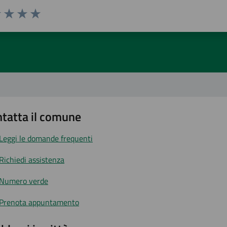
1 stelle su 5
uta 2 stelle su 5
Valuta 3 stelle su 5
Valuta 4 stelle su 5
Valuta 5 stelle su 5
tatta il comune
Leggi le domande frequenti
Richiedi assistenza
Numero verde
Prenota appuntamento