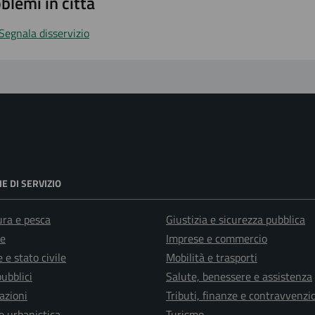
blemi in città
Segnala disservizio
E DI SERVIZIO
ura e pesca
Giustizia e sicurezza pubblica
e
Imprese e commercio
 e stato civile
Mobilità e trasporti
pubblici
Salute, benessere e assistenza
azioni
Tributi, finanze e contravvenzi
e urbanistica
Turismo