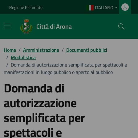
Vai ai contenuti
Vai al footer
Regione Piemonte
ITALIANO
▼
Città di Arona
Home
/
Amministrazione
/
Documenti pubblici
/
Modulistica
/
Domanda di autorizzazione semplificata per spettacoli e
manifestazioni in luogo pubblico o aperto al pubblico
Domanda di
autorizzazione
semplificata per
spettacoli e