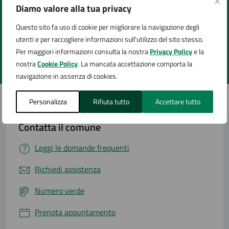
Diamo valore alla tua privacy
Quanto sono chiare le informazioni su questa
Questo sito fa uso di cookie per migliorare la navigazione degli
pagina?
utenti e per raccogliere informazioni sull'utilizzo del sito stesso.
Per maggiori informazioni consulta la nostra
Privacy Policy
e la
nostra
Cookie Policy
. La mancata accettazione comporta la
Valuta 1 stelle su 5
Valuta 2 stelle su 5
Valuta 3 stelle su 5
Valuta 4 stelle su 5
Valuta 5 stelle su 5
navigazione in assenza di cookies.
Personalizza
Rifiuta tutto
Accettare tutto
Contatta il comune
Leggi le domande frequenti
Richiedi assistenza
Numero verde
Prenota appuntamento