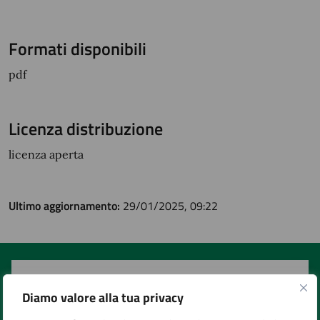
Formati disponibili
pdf
Licenza distribuzione
licenza aperta
Ultimo aggiornamento:
29/01/2025, 09:22
Quanto sono chiare le informazioni su questa
pagina?
Diamo valore alla tua privacy