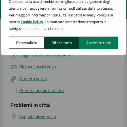
Questo sito fa uso di cookie per migliorare la navigazione degli
utenti e per raccogliere informazioni sull'utilizzo del sito stesso.
Valuta 1 stelle su 5
Valuta 2 stelle su 5
Valuta 3 stelle su 5
Valuta 4 stelle su 5
Valuta 5 stelle su 5
Per maggiori informazioni consulta la nostra
Privacy Policy
e la
nostra
Cookie Policy
. La mancata accettazione comporta la
navigazione in assenza di cookies.
Contatta il comune
Personalizza
Rifiuta tutto
Accettare tutto
Leggi le domande frequenti
Richiedi assistenza
Numero verde
Prenota appuntamento
Problemi in città
Segnala disservizio