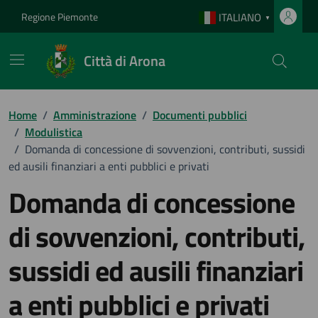
Vai ai contenuti
Vai al footer
Regione Piemonte
ITALIANO
▼
Città di Arona
Home
/
Amministrazione
/
Documenti pubblici
/
Modulistica
/
Domanda di concessione di sovvenzioni, contributi, sussidi
ed ausili finanziari a enti pubblici e privati
Domanda di concessione
di sovvenzioni, contributi,
sussidi ed ausili finanziari
a enti pubblici e privati