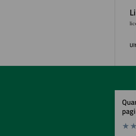
L
li
Ul
Quan
pagi
Valuta 
Val