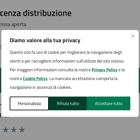
icenza distribuzione
cenza aperta
Diamo valore alla tua privacy
timo aggiornamento:
28/01/2025, 11:45
Questo sito fa uso di cookie per migliorare la navigazione degli
utenti e per raccogliere informazioni sull'utilizzo del sito stesso.
Per maggiori informazioni consulta la nostra
Privacy Policy
e la
nostra
Cookie Policy
. La mancata accettazione comporta la
navigazione in assenza di cookies.
to sono chiare le informazioni su questa
Personalizza
Rifiuta tutto
Accettare tutto
na?
1 stelle su 5
uta 2 stelle su 5
Valuta 3 stelle su 5
Valuta 4 stelle su 5
Valuta 5 stelle su 5