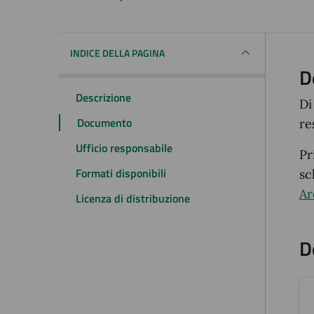
Dettagli del docum
INDICE DELLA PAGINA
D
Descrizione
Di
Documento
re
Ufficio responsabile
Pr
Formati disponibili
sc
Ar
Licenza di distribuzione
D