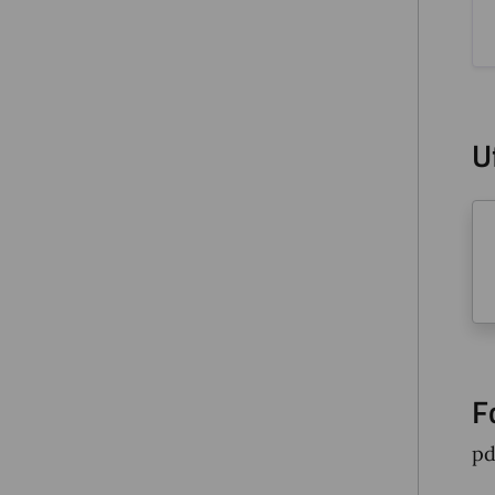
U
F
pd