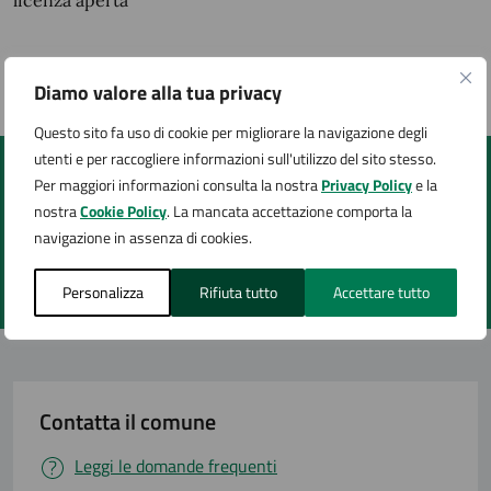
licenza aperta
Ultimo aggiornamento:
19/02/2025, 13:18
Diamo valore alla tua privacy
Questo sito fa uso di cookie per migliorare la navigazione degli
utenti e per raccogliere informazioni sull'utilizzo del sito stesso.
Per maggiori informazioni consulta la nostra
Privacy Policy
e la
Quanto sono chiare le informazioni su questa
nostra
Cookie Policy
. La mancata accettazione comporta la
pagina?
navigazione in assenza di cookies.
Personalizza
Rifiuta tutto
Accettare tutto
Valuta 1 stelle su 5
Valuta 2 stelle su 5
Valuta 3 stelle su 5
Valuta 4 stelle su 5
Valuta 5 stelle su 5
Contatta il comune
Leggi le domande frequenti