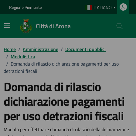
Vai ai contenuti
Vai al footer
Regione Piemonte
ITALIANO
▼
Città di Arona
Home
/
Amministrazione
/
Documenti pubblici
/
Modulistica
/
Domanda di rilascio dichiarazione pagamenti per uso
detrazioni fiscali
Domanda di rilascio
dichiarazione pagamenti
per uso detrazioni fiscali
Dettagli del documento
Modulo per effettuare domanda di rilascio della dichiarazione