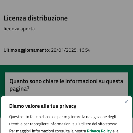
Licenza distribuzione
licenza aperta
Ultimo aggiornamento:
28/01/2025, 16:54
Quanto sono chiare le informazioni su questa
pagina?
Diamo valore alla tua privacy
Valuta 1 stelle su 5
Valuta 2 stelle su 5
Valuta 3 stelle su 5
Valuta 4 stelle su 5
Valuta 5 stelle su 5
Questo sito fa uso di cookie per migliorare la navigazione degli
utenti e per raccogliere informazioni sull'utilizzo del sito stesso.
Per maggiori informazioni consulta la nostra
Privacy Policy
e la