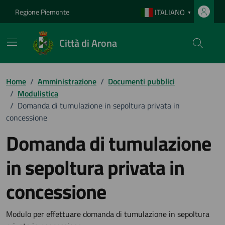
Vai ai contenuti
Vai al footer
Regione Piemonte
ITALIANO
▼
Città di Arona
Home
/
Amministrazione
/
Documenti pubblici
/
Modulistica
/
Domanda di tumulazione in sepoltura privata in
concessione
Domanda di tumulazione
in sepoltura privata in
concessione
Dettagli del documento
Modulo per effettuare domanda di tumulazione in sepoltura