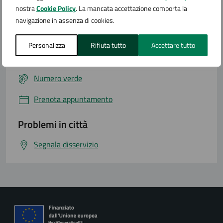
nostra
Cookie Policy
. La mancata accettazione comporta la
Contatta il comune
navigazione in assenza di cookies.
Leggi le domande frequenti
Personalizza
Rifiuta tutto
Accettare tutto
Richiedi assistenza
Numero verde
Prenota appuntamento
Problemi in città
Segnala disservizio