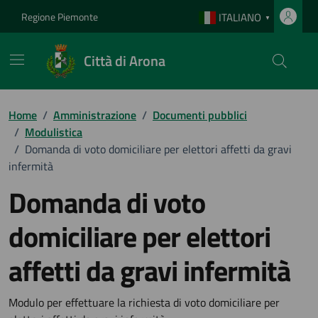
Vai ai contenuti
Vai al footer
Regione Piemonte
ITALIANO
▼
Città di Arona
Home
/
Amministrazione
/
Documenti pubblici
/
Modulistica
/
Domanda di voto domiciliare per elettori affetti da gravi
infermità
Domanda di voto
domiciliare per elettori
affetti da gravi infermità
Dettagli del documento
Modulo per effettuare la richiesta di voto domiciliare per