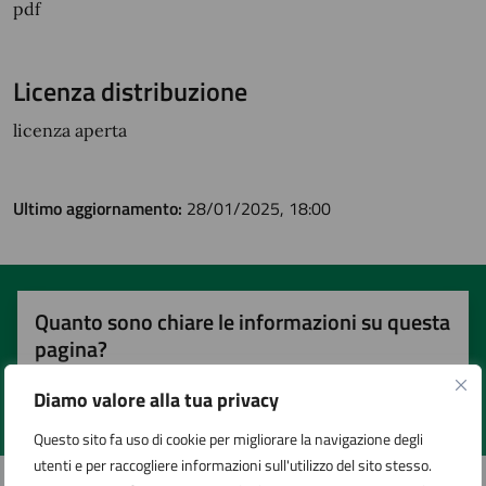
pdf
Licenza distribuzione
licenza aperta
Ultimo aggiornamento:
28/01/2025, 18:00
Quanto sono chiare le informazioni su questa
pagina?
Diamo valore alla tua privacy
Valuta 1 stelle su 5
Valuta 2 stelle su 5
Valuta 3 stelle su 5
Valuta 4 stelle su 5
Valuta 5 stelle su 5
Questo sito fa uso di cookie per migliorare la navigazione degli
utenti e per raccogliere informazioni sull'utilizzo del sito stesso.