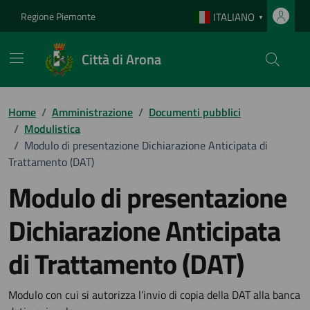
Vai ai contenuti
Vai al footer
Regione Piemonte
ITALIANO
▼
Città di Arona
Home
/
Amministrazione
/
Documenti pubblici
/
Modulistica
/
Modulo di presentazione Dichiarazione Anticipata di
Trattamento (DAT)
Modulo di presentazione
Dichiarazione Anticipata
di Trattamento (DAT)
Dettagli del documento
Modulo con cui si autorizza l’invio di copia della DAT alla banca