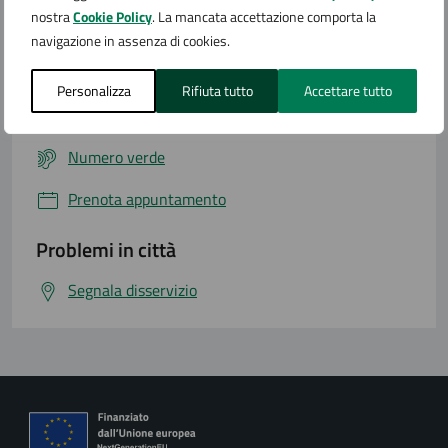
nostra
Cookie Policy
. La mancata accettazione comporta la
Contatta il comune
navigazione in assenza di cookies.
Leggi le domande frequenti
Personalizza
Rifiuta tutto
Accettare tutto
Richiedi assistenza
Numero verde
Prenota appuntamento
Problemi in città
Segnala disservizio