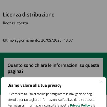
Licenza distribuzione
licenza aperta
Ultimo aggiornamento:
26/09/2025, 13:07
Quanto sono chiare le informazioni su questa
pagina?
Diamo valore alla tua privacy
Valuta 1 stelle su 5
Valuta 2 stelle su 5
Valuta 3 stelle su 5
Valuta 4 stelle su 5
Valuta 5 stelle su 5
Questo sito fa uso di cookie per migliorare la navigazione degli
utenti e per raccogliere informazioni sull'utilizzo del sito stesso.
Per maggiori informazioni consulta la nostra
Privacy Policy
e la