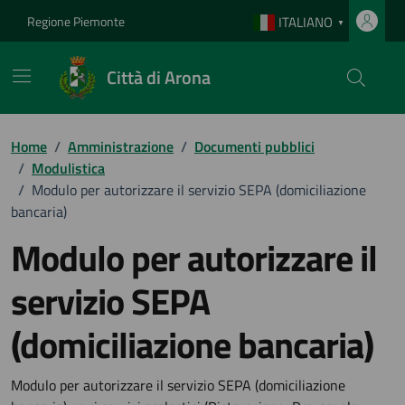
Vai ai contenuti
Vai al footer
Regione Piemonte
ITALIANO
▼
Città di Arona
Home
/
Amministrazione
/
Documenti pubblici
/
Modulistica
/
Modulo per autorizzare il servizio SEPA (domiciliazione
bancaria)
Modulo per autorizzare il
servizio SEPA
(domiciliazione bancaria)
Dettagli del documento
Modulo per autorizzare il servizio SEPA (domiciliazione