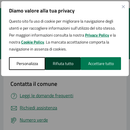
Diamo valore alla tua privacy
Questo sito fa uso di cookie per migliorare la navigazione degli
Quanto sono chiare le informazioni su questa
utenti e per raccogliere informazioni sull'utilizzo del sito stesso.
pagina?
Per maggiori informazioni consulta la nostra
Privacy Policy
e la
nostra
Cookie Policy
. La mancata accettazione comporta la
navigazione in assenza di cookies.
Valuta 1 stelle su 5
Valuta 2 stelle su 5
Valuta 3 stelle su 5
Valuta 4 stelle su 5
Valuta 5 stelle su 5
Personalizza
Rifiuta tutto
Accettare tutto
Contatta il comune
Leggi le domande frequenti
Richiedi assistenza
Numero verde