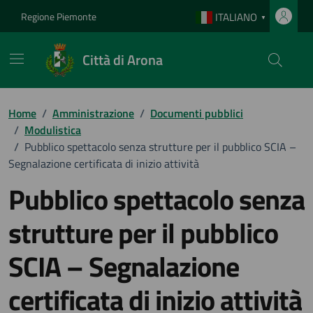
Vai ai contenuti
Vai al footer
Regione Piemonte
ITALIANO
▼
Città di Arona
Home
/
Amministrazione
/
Documenti pubblici
/
Modulistica
/
Pubblico spettacolo senza strutture per il pubblico SCIA –
Segnalazione certificata di inizio attività
Pubblico spettacolo senza
strutture per il pubblico
SCIA – Segnalazione
certificata di inizio attività